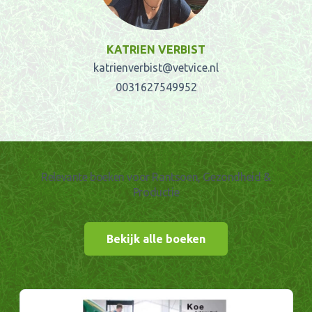
KATRIEN VERBIST
katrienverbist@vetvice.nl
0031627549952
Relevante boeken voor Rantsoen, Gezondheid &
Productie
Bekijk alle boeken