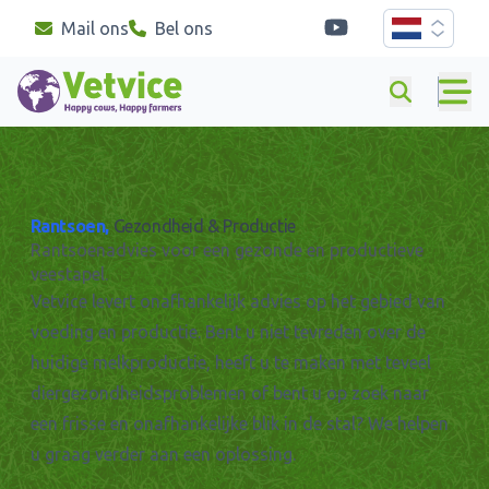
youtube
Mail ons
Bel ons
Primary Si
Rantsoen,
Gezondheid & Productie
Rantsoenadvies voor een gezonde en productieve
veestapel.
Vetvice levert onafhankelijk advies op het gebied van
voeding en productie. Bent u niet tevreden over de
huidige melkproductie, heeft u te maken met teveel
diergezondheidsproblemen of bent u op zoek naar
een frisse en onafhankelijke blik in de stal? We helpen
u graag verder aan een oplossing.