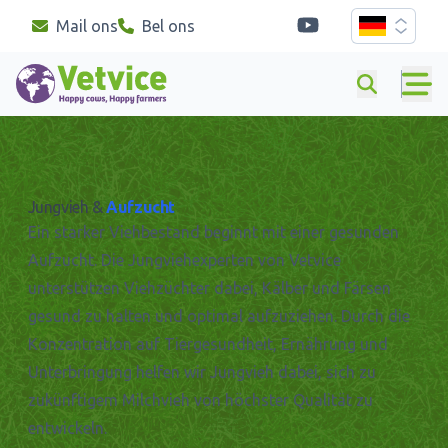
youtube
Mail ons
Bel ons
Duits
Jungvieh &
Aufzucht
Ein starker Viehbestand beginnt mit einer gesunden
Aufzucht. Die Jungviehexperten von Vetvice
unterstützen Viehzüchter dabei, Kälber und Färsen
gesund zu halten und optimal aufzuziehen. Durch die
Konzentration auf Tiergesundheit, Ernährung und
Unterbringung helfen wir Jungvieh dabei, sich zu
zukünftigem Milchvieh von höchster Qualität zu
entwickeln.