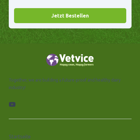
Jetzt Bestellen
Together, we are building a future-proof and healthy dairy
industry!
youtube
Startseite