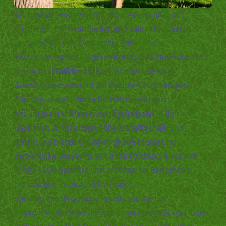
Auch bestehende Aufzuchtsysteme können oft
effizienter, tierfreundlicher und zukunftssicherer
gestaltet werden. Denken Sie dabei an die
Verbesserung des Liegekomforts, die Schaffung eines
gesunden Stallklimas, die Optimierung von
Arbeitsprozessen und die flexible Gestaltung von
Räumen, die mit Ihrem Betrieb mitwachsen.
Mit unserem umfassenden Fachwissen in den
Bereichen Jungtiergesundheit, Stalltechnik und
Ernährung bieten wir Ihnen unabhängige und
persönliche Beratung. Wir unterstützen Sie vor Ort,
liefern klare Berichte und arbeiten bei Bedarf mit
praktischen Tools und Formaten.
Wir sind kein Produktlieferant, sondern ein
engagierter Partner, der mit Ihnen mitdenkt und Ihnen